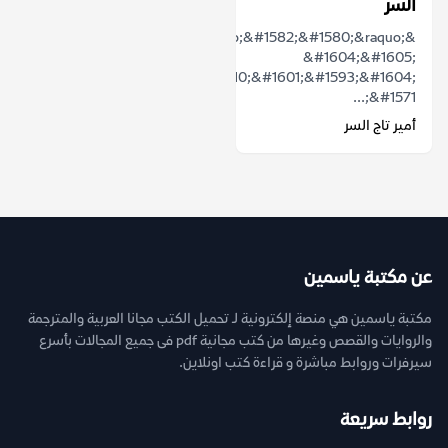
السر
&laquo;&#1582;&#1580;&raquo;
&#1604;&#1605;
&#1610;&#1601;&#1593;&#1604;
&#1571;...
أمير تاج السر
عن مكتبة ياسمين
مكتبة ياسمين هي منصة إلكترونية لـ تحميل الكتب مجانا العربية والمترجمة
والروايات والقصص وغيرها من كتب مجانية pdf فى جميع المجالات بأسرع
سيرفرات وروابط مباشرة و قراءة كتب اونلاين.
روابط سريعة