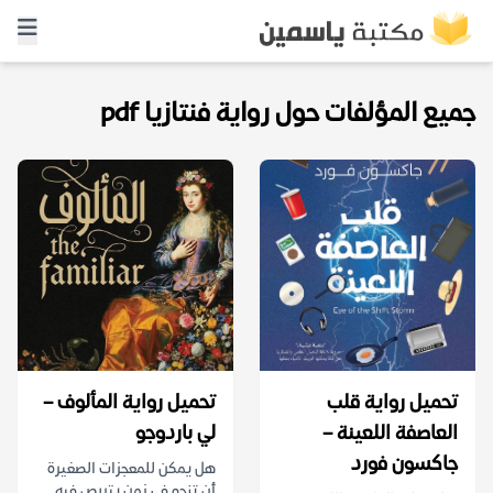
جميع المؤلفات حول رواية فنتازيا pdf
تحميل رواية قلب
تحميل رواية المألوف –
العاصفة اللعينة –
لي باردوجو
جاكسون فورد
هل يمكن للمعجزات الصغيرة
أن تنجو في زمن يتربص فيه