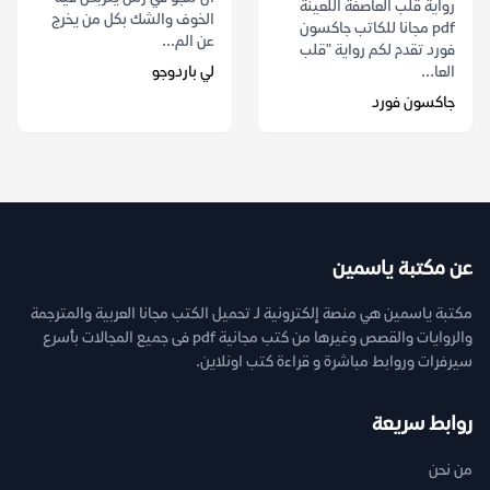
رواية قلب العاصفة اللعينة
الخوف والشك بكل من يخرج
pdf مجانا للكاتب جاكسون
عن الم...
فورد تقدم لكم رواية "قلب
العا...
لي باردوجو
جاكسون فورد
عن مكتبة ياسمين
مكتبة ياسمين هي منصة إلكترونية لـ تحميل الكتب مجانا العربية والمترجمة
والروايات والقصص وغيرها من كتب مجانية pdf فى جميع المجالات بأسرع
سيرفرات وروابط مباشرة و قراءة كتب اونلاين.
روابط سريعة
من نحن