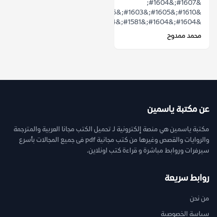
&#1607;&#1604;
&#1610;&#1605;&#1603;&#1606;
&#1604;&#1604;&#1581;&#1604;&#1605;...
محمد ممدوح
عن مكتبة ياسمين
مكتبة ياسمين هي منصة إلكترونية لـ تحميل الكتب مجانا العربية والمترجمة
والروايات والقصص وغيرها من كتب مجانية pdf فى جميع المجالات بأسرع
سيرفرات وروابط مباشرة و قراءة كتب اونلاين.
روابط سريعة
من نحن
سياسة الخصوصية