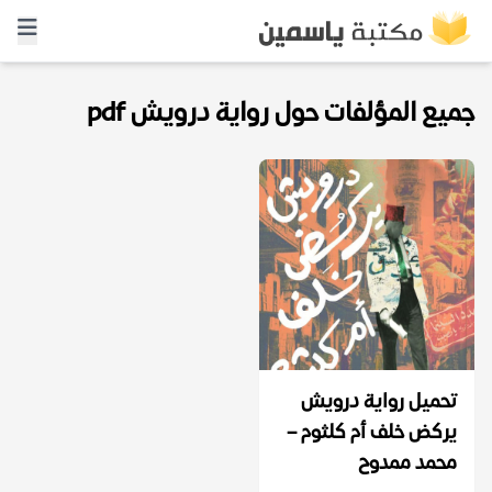
جميع المؤلفات حول رواية درويش pdf
تحميل رواية درويش
يركض خلف أم كلثوم –
محمد ممدوح