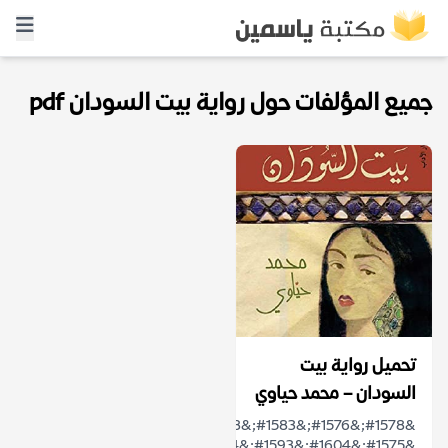
جميع المؤلفات حول رواية بيت السودان pdf
تحميل رواية بيت
السودان – محمد حياوي
&#1578;&#1576;&#1583;&#1608;
&#1575;&#1604;&#1593;&#1604;&#1575;&#1602;&#1577;