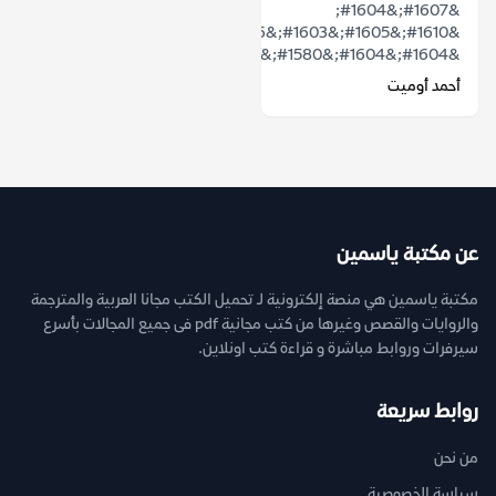
&#1607;&#1604;
&#1610;&#1605;&#1603;&#1606;
&#1604;&#1604;&#1580;&#1585;&#1610;&...
أحمد أوميت
عن مكتبة ياسمين
مكتبة ياسمين هي منصة إلكترونية لـ تحميل الكتب مجانا العربية والمترجمة
والروايات والقصص وغيرها من كتب مجانية pdf فى جميع المجالات بأسرع
سيرفرات وروابط مباشرة و قراءة كتب اونلاين.
روابط سريعة
من نحن
سياسة الخصوصية