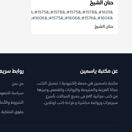
حنان الشيخ
&#1601;&#1578;&#1575;&#1578;&#1575;&#1606;
&#1604;&#1576;&#1606;&#1575;&#1606;&#...
حنان الشيخ
عن مكتبة ياسمين
روابط سريع
مكتبة ياسمين هي منصة إلكترونية لـ تحميل الكتب
من نحن
مجانا العربية والمترجمة والروايات والقصص وغيرها
سياسة الخصوص
من كتب مجانية pdf فى جميع المجالات بأسرع
الشروط والأحك
سيرفرات وروابط مباشرة و قراءة كتب اونلاين.
حقوق الملكية ا