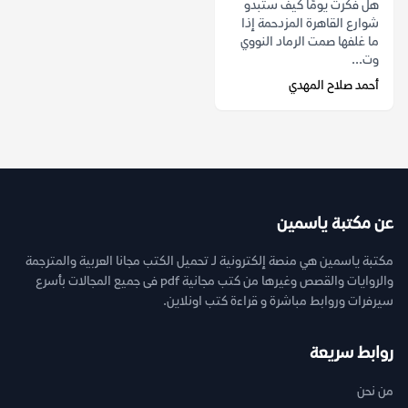
هل فكرت يومًا كيف ستبدو
شوارع القاهرة المزدحمة إذا
ما غلفها صمت الرماد النووي
وت...
أحمد صلاح المهدي
عن مكتبة ياسمين
مكتبة ياسمين هي منصة إلكترونية لـ تحميل الكتب مجانا العربية والمترجمة
والروايات والقصص وغيرها من كتب مجانية pdf فى جميع المجالات بأسرع
سيرفرات وروابط مباشرة و قراءة كتب اونلاين.
روابط سريعة
من نحن