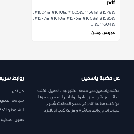
pdf
&#1578;&#1581;&#1605;&#1610;&#1604;
&#1585;&#1608;&#1575;&#1610;&#1577;
&#1604;&...
موريس لوبلان
عن مكتبة ياسمين
روابط سريع
مكتبة ياسمين هي منصة إلكترونية لـ تحميل الكتب
من نحن
مجانا العربية والمترجمة والروايات والقصص وغيرها
سياسة الخصوص
من كتب مجانية pdf فى جميع المجالات بأسرع
الشروط والأحك
سيرفرات وروابط مباشرة و قراءة كتب اونلاين.
حقوق الملكية ا