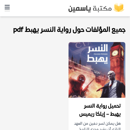
جميع المؤلفات حول رواية النسر يهبط pdf
تحميل رواية النسر
يهبط – إيلكا ريميس
هل يمكن لسر دفين من العهد
النازي أن يغير مجرى التاريخ