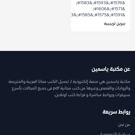
&#1576;&#1593;&#1583;
&#1571;&#1606;
&#1591;&#1575;&#1585;&#1583;&#1607;&#1575;...
بيرين تريبييه
عن مكتبة ياسمين
مكتبة ياسمين هي منصة إلكترونية لـ تحميل الكتب مجانا العربية والمترجمة
والروايات والقصص وغيرها من كتب مجانية pdf فى جميع المجالات بأسرع
سيرفرات وروابط مباشرة و قراءة كتب اونلاين.
روابط سريعة
من نحن
سياسة الخصوصية