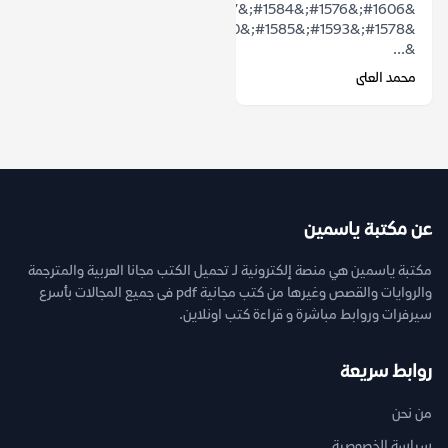
&#1606;&#1576;&#1584;&#1577;
&#1578;&#1593;&#1585;&#1610;&#1601;&#1610;&#1577;
&...
محمد العلى
عن مكتبة ياسمين
مكتبة ياسمين هي منصة إلكترونية لـ تحميل الكتب مجانا العربية والمترجمة
والروايات والقصص وغيرها من كتب مجانية pdf فى جميع المجالات بأسرع
سيرفرات وروابط مباشرة و قراءة كتب اونلاين.
روابط سريعة
من نحن
سياسة الخصوصية