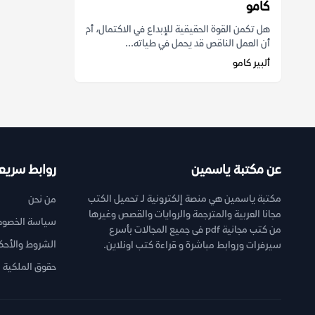
كامو
هل تكمن القوة الحقيقية للإبداع في الاكتمال، أم
أن العمل الناقص قد يحمل في طياته...
ألبير كامو
عن مكتبة ياسمين
روابط سريع
مكتبة ياسمين هي منصة إلكترونية لـ تحميل الكتب
من نحن
مجانا العربية والمترجمة والروايات والقصص وغيرها
سياسة الخصوص
من كتب مجانية pdf فى جميع المجالات بأسرع
الشروط والأحك
سيرفرات وروابط مباشرة و قراءة كتب اونلاين.
حقوق الملكية ا