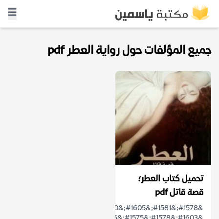
جميع المؤلفات حول رواية العطر pdf
تحميل كتاب العطر؛
قصة قاتل pdf
&#1578;&#1581;&#1605;&#1610;&#1604;
&#1603;&#1578;&#1575;&#1576;