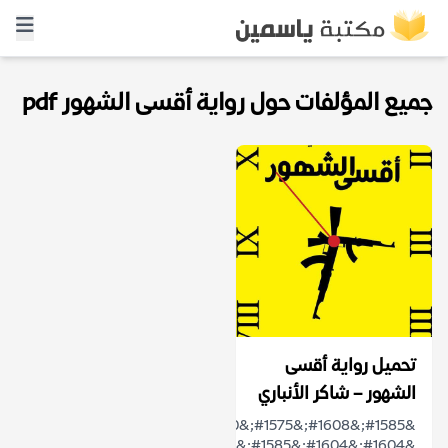
جميع المؤلفات حول رواية أقسى الشهور pdf
تحميل رواية أقسى
الشهور – شاكر الأنباري
&#1585;&#1608;&#1575;&#1610;&#1577;
&#1604;&#1604;&#1585;&#1608;&#1575;&#1574;&#...