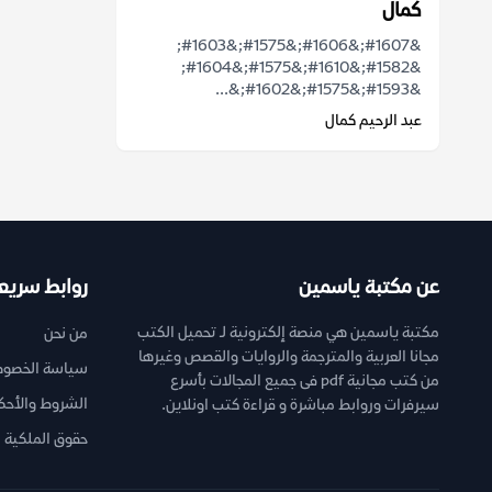
كمال
&#1607;&#1606;&#1575;&#1603;
&#1582;&#1610;&#1575;&#1604;
&#1593;&#1575;&#1602;&...
عبد الرحيم كمال
عن مكتبة ياسمين
روابط سريع
مكتبة ياسمين هي منصة إلكترونية لـ تحميل الكتب
من نحن
مجانا العربية والمترجمة والروايات والقصص وغيرها
سياسة الخصوص
من كتب مجانية pdf فى جميع المجالات بأسرع
الشروط والأحك
سيرفرات وروابط مباشرة و قراءة كتب اونلاين.
حقوق الملكية ا