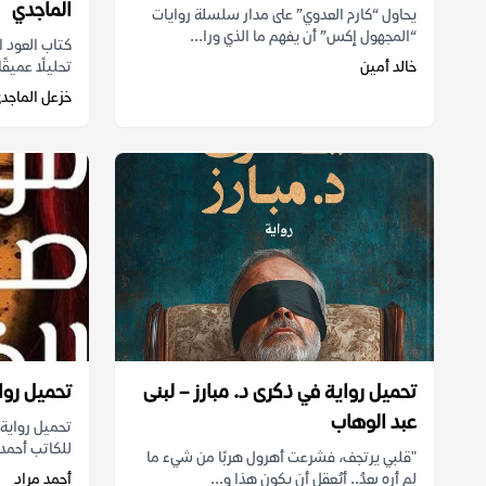
الماجدي
يحاول “كارم العدوي” على مدار سلسلة روايات
“المجهول إكس” أن يفهم ما الذي ورا...
كتاب العود ا
خالد أمين
تحليلًا عميقً
خزعل الماجد
تحميل رواية في ذكرى د. مبارز – لبنى
تحميل رواي
عبد الوهاب
للكاتب أحمد 
"قلبي يرتجف، فشرعت أهرول هربًا من شيء ما
لم أره بعدُ.. أيُعقل أن يكون هذا و...
أحمد مراد