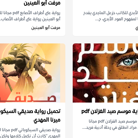
مرفت أبو العينين
لأبدي للكاتب خزعل الماجدي يقدم
رواية على أطراف ال
ا لمفهوم العود الأبدي، م...
أبو العينين رواية على أطراف الأصاب..
ي
مرفت أبو العينين
ة موسم صيد الغزلان pdf
تحميل رواية صديقي السيكوب
ميرنا المهدي
تحميل رواية موسم صيد الغزلان pdf مجانا
مراد انطلق في رحلة أدبية فريد...
رواية صديقي السيك
المهدي "كادت أن تكمل كلامها ولكن..