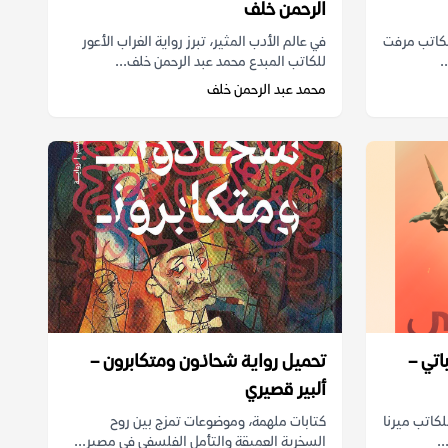
الرحمن خلف
أصابع pdf مجانا للكاتب مرفت
في عالم الأدب المثير، تبرز رواية الغراب الأعور
.
للكاتب المبدع محمد عبد الرحمن خلف...
محمد عبد الرحمن خلف
اتي –
تحميل رواية شحاذون ومتكابرون –
ألبير قصيري
وباتي pdf مجانا للكاتب ميرنا
كتابات ملهمة، وموضوعات تمزج بين روح
.
السخرية العميقة والتأمل الفلسفي في مصير...