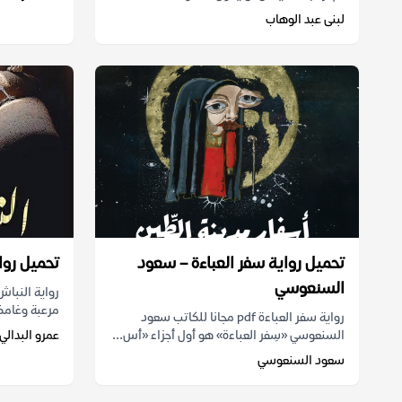
لبنى عبد الوهاب
تحميل رواية سفر العباءة – سعود
تحميل رواي
السنعوسي
رواية النباش
مرعبة وغامضة
رواية سفر العباءة pdf مجانا للكاتب سعود
السنعوسي «سِفر العباءة» هو أول أجزاء «أس...
عمرو البدالي
سعود السنعوسي