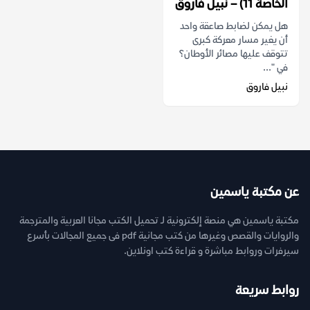
الخاصة 11) – نبيل فاروق
هل يمكن لضابط صاعقة واحد
أن يغير مسار معركة كبرى
تتوقف عليها مصائر الأوطان؟
في "...
نبيل فاروق
عن مكتبة ياسمين
مكتبة ياسمين هي منصة إلكترونية لـ تحميل الكتب مجانا العربية والمترجمة
والروايات والقصص وغيرها من كتب مجانية pdf فى جميع المجالات بأسرع
سيرفرات وروابط مباشرة و قراءة كتب اونلاين.
روابط سريعة