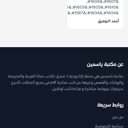
&#1607;&#1604;
&#1610;&#1605;&#1603;&#1606;
&#1604;&#1604;&#1587;&#1604;&#1591;&...
أحمد التوفيق
عن مكتبة ياسمين
مكتبة ياسمين هي منصة إلكترونية لـ تحميل الكتب مجانا العربية والمترجمة
والروايات والقصص وغيرها من كتب مجانية pdf فى جميع المجالات بأسرع
سيرفرات وروابط مباشرة و قراءة كتب اونلاين.
روابط سريعة
من نحن
سياسة الخصوصية