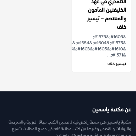
التلمحري في عهد
الخليفتين المأمون
والمعتصم – تيسير
خلف
&#1605;&#1575;
&#1575;&#1604;&#1584;&#1610;
&#1610;&#1605;&#1603;&#1606;
&#1571;...
تيسير خلف
عن مكتبة ياسمين
مكتبة ياسمين هي منصة إلكترونية لـ تحميل الكتب مجانا العربية والمترجمة
والروايات والقصص وغيرها من كتب مجانية pdf فى جميع المجالات بأسرع
سيرفرات وروابط مباشرة و قراءة كتب اونلاين.