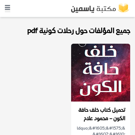
جميع المؤلفات حول رحلات كونية pdf
تحميل كتاب خلف حافة
الكون – محمود علام
&ldquo;&#1605;&#1575;
&#1607;&#1610;