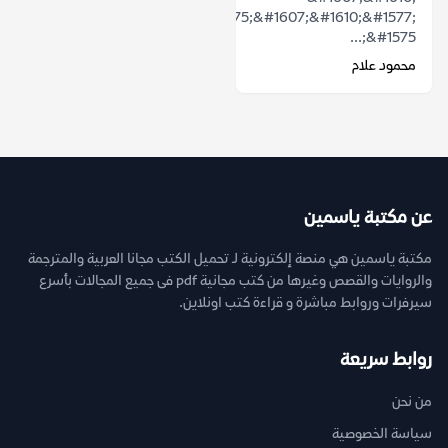
&#1605;&#1575;&#1607;&#1610;&#1577;
&#1575;...
محمود علام
عن مكتبة ياسمين
مكتبة ياسمين هي منصة إلكترونية لـ تحميل الكتب مجانا العربية والمترجمة
والروايات والقصص وغيرها من كتب مجانية pdf فى جميع المجالات بأسرع
سيرفرات وروابط مباشرة و قراءة كتب اونلاين.
روابط سريعة
من نحن
سياسة الخصوصية