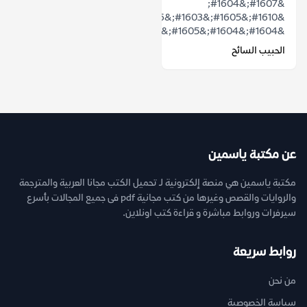
&#1607;&#1604;
&#1610;&#1605;&#1603;&#1606;
&#1604;&#1604;&#1605;&#1603;&#1575;&...
الحبيب السائح
عن مكتبة ياسمين
مكتبة ياسمين هي منصة إلكترونية لـ تحميل الكتب مجانا العربية والمترجمة
والروايات والقصص وغيرها من كتب مجانية pdf فى جميع المجالات بأسرع
سيرفرات وروابط مباشرة و قراءة كتب اونلاين.
روابط سريعة
من نحن
سياسة الخصوصية