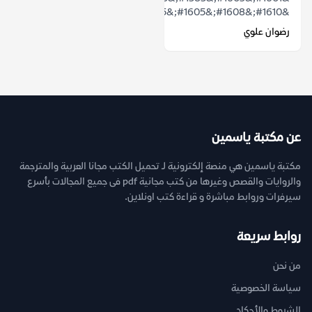
&#1610;&#1608;&#1605;&#1575;&#1611;...
رضوان علوي
عن مكتبة ياسمين
مكتبة ياسمين هي منصة إلكترونية لـ تحميل الكتب مجانا العربية والمترجمة
والروايات والقصص وغيرها من كتب مجانية pdf فى جميع المجالات بأسرع
سيرفرات وروابط مباشرة و قراءة كتب اونلاين.
روابط سريعة
من نحن
سياسة الخصوصية
الشروط والأحكام