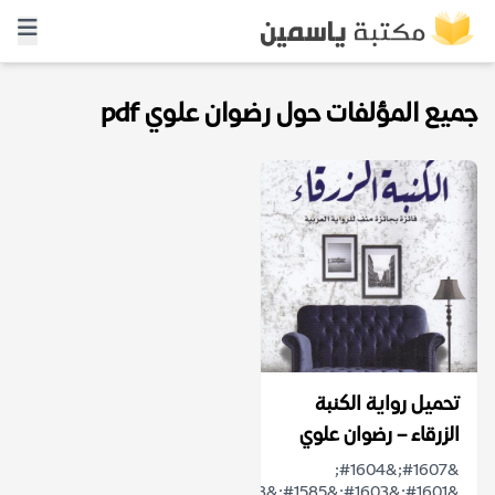
جميع المؤلفات حول رضوان علوي pdf
تحميل رواية الكنبة
الزرقاء – رضوان علوي
&#1607;&#1604;
&#1601;&#1603;&#1585;&#1578;