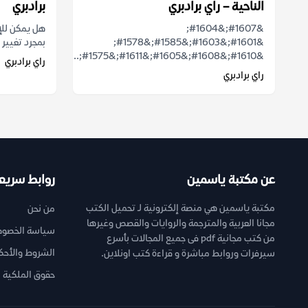
الناحية – راي برادبري
برادبري
&#1607;&#1604;
هل يمكن للإن
&#1601;&#1603;&#1585;&#1578;
بمجرد تغيير ا
&#1610;&#1608;&#1605;&#1611;&#1575;...
راي برادبري
راي برادبري
عن مكتبة ياسمين
روابط سريع
مكتبة ياسمين هي منصة إلكترونية لـ تحميل الكتب
من نحن
مجانا العربية والمترجمة والروايات والقصص وغيرها
سياسة الخصوص
من كتب مجانية pdf فى جميع المجالات بأسرع
الشروط والأحك
سيرفرات وروابط مباشرة و قراءة كتب اونلاين.
حقوق الملكية ا