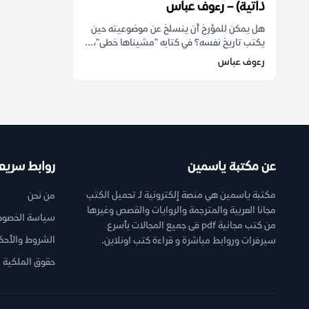
ذاتية) – رءوف عباس
هل يمكن للمؤرخ أن ينسلخ عن موضوعيته حين
يكتب تاريخ نفسه؟ في كتابه "مشيناها خطى"،...
رءوف عباس
عن مكتبة ياسمين
روابط سريع
مكتبة ياسمين هي منصة إلكترونية لـ تحميل الكتب
من نحن
مجانا العربية والمترجمة والروايات والقصص وغيرها
سياسة الخصوص
من كتب مجانية pdf فى جميع المجالات بأسرع
الشروط والأحك
سيرفرات وروابط مباشرة و قراءة كتب اونلاين.
حقوق الملكية ا