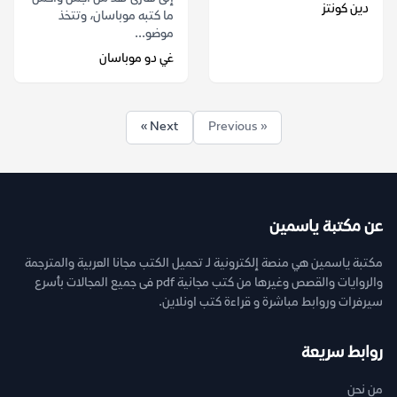
دين كونتز
ما كتبه موباسان، وتتخذ
موضو...
غي دو موباسان
Next »
« Previous
عن مكتبة ياسمين
مكتبة ياسمين هي منصة إلكترونية لـ تحميل الكتب مجانا العربية والمترجمة
والروايات والقصص وغيرها من كتب مجانية pdf فى جميع المجالات بأسرع
سيرفرات وروابط مباشرة و قراءة كتب اونلاين.
روابط سريعة
من نحن