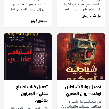
قـاسية نسيَ تفاصيلها، لكنها
للكاتب ستيفن كينج عاد بن
ظلت تؤثر على أسلوب حياته...
ميرز إلى ارض سالم ، على امل
أن...
نيل شسترمان
ستيفن كينج
تحميل رواية شياطين
تحميل كتاب اجتياح
لوكيد – روان المصري
عقلي – ألجيرنون
بلاكوود
في مدينـتــنــــا كل شـــــيء
مختلف، القــــواعد والقوانين لن
كتاب اجتياح عقلي pdf مجانا