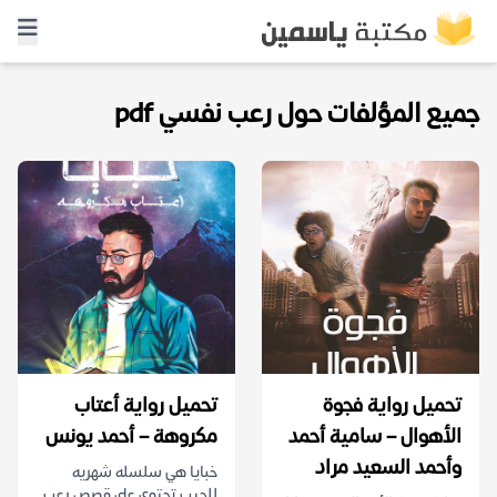
جميع المؤلفات حول رعب نفسي pdf
تحميل رواية فجوة
تحميل رواية أعتاب
الأهوال – سامية أحمد
مكروهة – أحمد يونس
وأحمد السعيد مراد
خبايا هي سلسله شهريه
للجيب تحتوي على قصص رعب