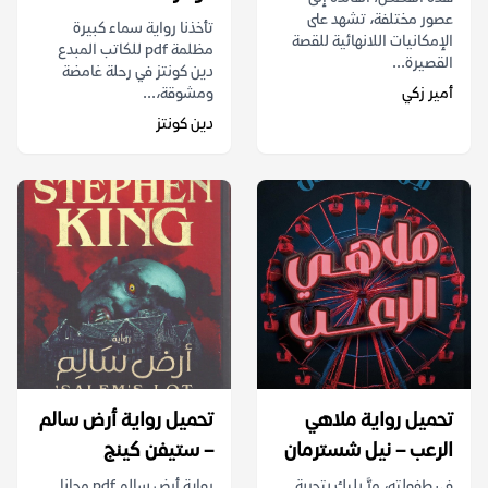
عصور مختلفة، تشهد على
تأخذنا رواية سماء كبيرة
الإمكانيات اللانهائية للقصة
مظلمة pdf للكاتب المبدع
القصيرة...
دين كونتز في رحلة غامضة
أمير زكي
ومشوقة،...
دين كونتز
تحميل رواية ملاهي
تحميل رواية أرض سالم
الرعب – نيل شسترمان
– ستيفن كينج
في طفولته، مرَّ بليك بتجربة
رواية أرض سالم pdf مجانا