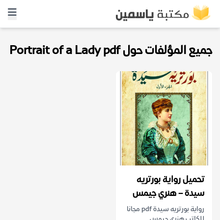
جميع المؤلفات حول Portrait of a Lady pdf
تحميل رواية بورتريه
سيدة – هنري جيمس
رواية بورتريه سيدة pdf مجانا
للكاتب هنري جيمس