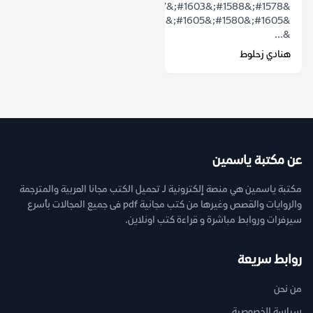
&#1578;&#1588;&#1603;&#1617;&#1604;
&#1605;&#1580;&#1605;&#1608;&#1593;&#1577;
&...
هنادي زحلوط
عن مكتبة ياسمين
مكتبة ياسمين هي منصة إلكترونية لـ تحميل الكتب مجانا العربية والمترجمة
والروايات والقصص وغيرها من كتب مجانية pdf فى جميع المجالات بأسرع
سيرفرات وروابط مباشرة و قراءة كتب اونلاين.
روابط سريعة
من نحن
سياسة الخصوصية