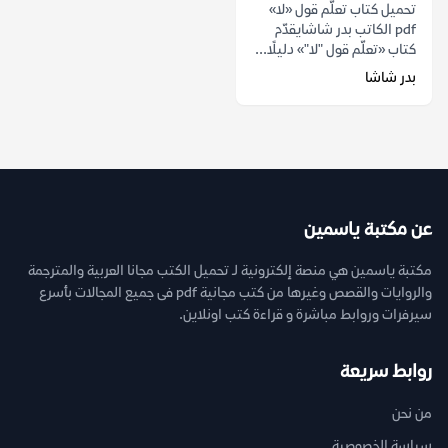
تحميل كتاب تعلّم قول «لا»
pdf الكاتب بدر شاشايقدّم
كتاب «تعلّم قول "لا"» دليلًا...
بدر شاشا
عن مكتبة ياسمين
مكتبة ياسمين هي منصة إلكترونية لـ تحميل الكتب مجانا العربية والمترجمة
والروايات والقصص وغيرها من كتب مجانية pdf فى جميع المجالات بأسرع
سيرفرات وروابط مباشرة و قراءة كتب اونلاين.
روابط سريعة
من نحن
سياسة الخصوصية