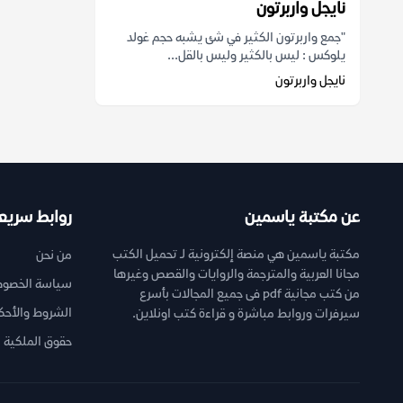
نايجل واربرتون
"جمع واربرتون الكثير في شئ يشبه حجم غولد
يلوكس : ليس بالكثير وليس بالقل...
نايجل واربرتون
عن مكتبة ياسمين
روابط سريع
مكتبة ياسمين هي منصة إلكترونية لـ تحميل الكتب
من نحن
مجانا العربية والمترجمة والروايات والقصص وغيرها
سياسة الخصوص
من كتب مجانية pdf فى جميع المجالات بأسرع
الشروط والأحك
سيرفرات وروابط مباشرة و قراءة كتب اونلاين.
حقوق الملكية ا