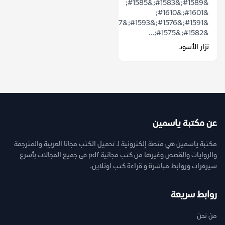
&#1589;&#1583;&#1585;
&#1601;&#1610;
&#1591;&#1576;&#1593;&#1577;
&#1582;&#1575;...
نزار الأسود
عن مكتبة ياسمين
مكتبة ياسمين هي منصة إلكترونية لـ تحميل الكتب مجانا العربية والمترجمة
والروايات والقصص وغيرها من كتب مجانية pdf فى جميع المجالات بأسرع
سيرفرات وروابط مباشرة و قراءة كتب اونلاين.
روابط سريعة
من نحن