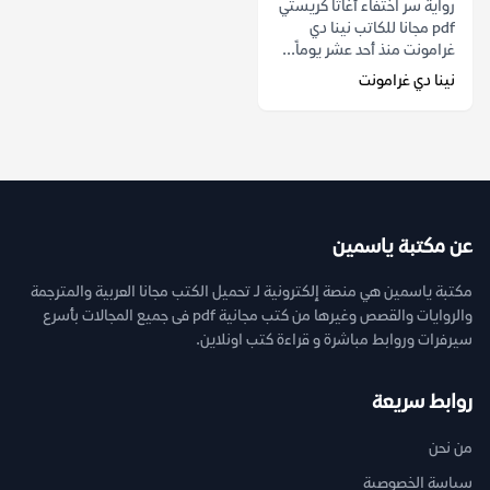
رواية سر اختفاء أغاثا كريستي
pdf مجانا للكاتب نينا دي
غرامونت منذ أحد عشر يوماً...
نينا دي غرامونت
عن مكتبة ياسمين
مكتبة ياسمين هي منصة إلكترونية لـ تحميل الكتب مجانا العربية والمترجمة
والروايات والقصص وغيرها من كتب مجانية pdf فى جميع المجالات بأسرع
سيرفرات وروابط مباشرة و قراءة كتب اونلاين.
روابط سريعة
من نحن
سياسة الخصوصية