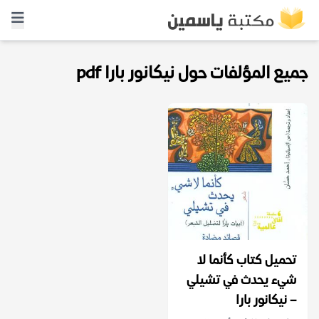
جميع المؤلفات حول نيكانور بارا pdf
تحميل كتاب كأنما لا
شيء يحدث في تشيلي
– نيكانور بارا