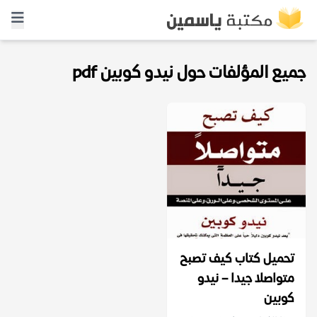
جميع المؤلفات حول نيدو كوبين pdf
تحميل كتاب كيف تصبح
متواصلا جيدا – نيدو
كوبين