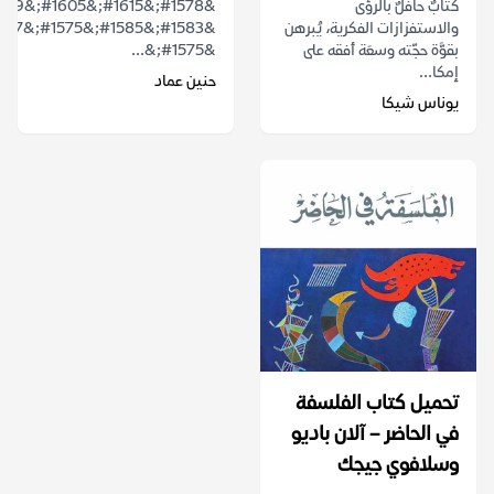
كتابٌ حافلٌ بالرؤى
والاستفزازات الفكرية، يُبرهن
بقوَّة حجّته وسعَة أفقه على
&#1575;&...
إمكا...
حنين عماد
يوناس شيكا
تحميل كتاب الفلسفة
في الحاضر – آلان باديو
وسلافوي جيجك