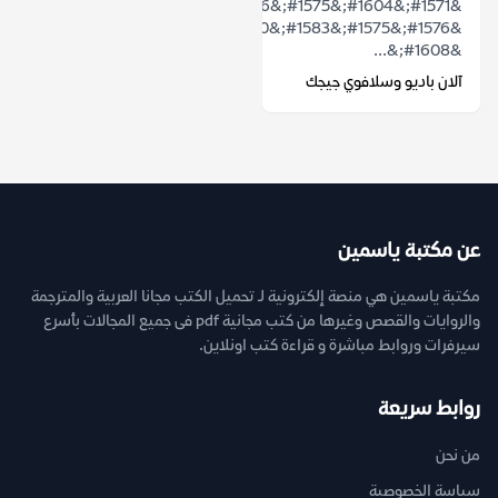
&#1571;&#1604;&#1575;&#1606;
&#1576;&#1575;&#1583;&#1610;&#1608;&#1548;
&#1608;&...
آلان باديو وسلافوي جيجك
عن مكتبة ياسمين
مكتبة ياسمين هي منصة إلكترونية لـ تحميل الكتب مجانا العربية والمترجمة
والروايات والقصص وغيرها من كتب مجانية pdf فى جميع المجالات بأسرع
سيرفرات وروابط مباشرة و قراءة كتب اونلاين.
روابط سريعة
من نحن
سياسة الخصوصية