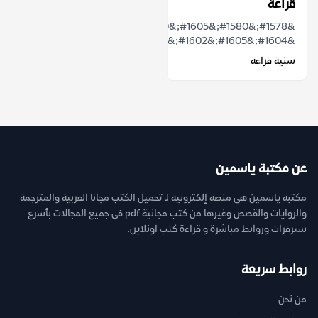
قراعة
&#1578;&#1580;&#1605;&#1610;&#1593;
&#1604;&#1605;&#1602;&#1575;&#1604;&#1575;&#...
سنية قراعة
عن مكتبة ياسمين
مكتبة ياسمين هي منصة إلكترونية لـ تحميل الكتب مجانا العربية والمترجمة
والروايات والقصص وغيرها من كتب مجانية pdf فى جميع المجالات بأسرع
سيرفرات وروابط مباشرة و قراءة كتب اونلاين.
روابط سريعة
من نحن