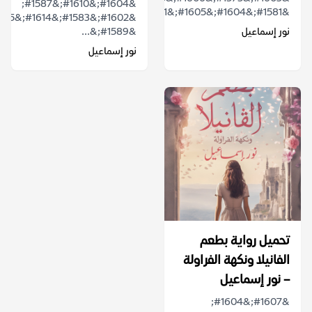
&#1604;&#1610;&#1587;
&#1581;&#1604;&#1605;&#1611;&#1575;&...
نور إسماعيل
&#1589;&...
نور إسماعيل
تحميل رواية بطعم
الفانيلا ونكهة الفراولة
– نور إسماعيل
&#1607;&#1604;