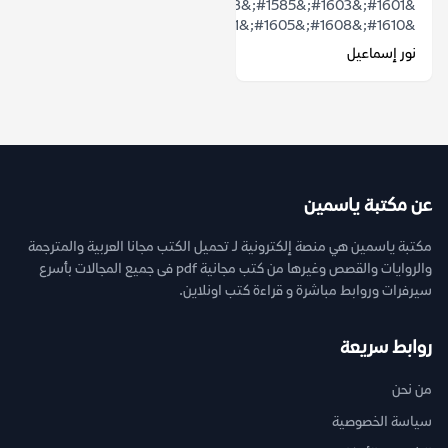
&#1601;&#1603;&#1585;&#1578;
&#1610;&#1608;&#1605;&#1611;&#1575;...
نور إسماعيل
عن مكتبة ياسمين
مكتبة ياسمين هي منصة إلكترونية لـ تحميل الكتب مجانا العربية والمترجمة
والروايات والقصص وغيرها من كتب مجانية pdf فى جميع المجالات بأسرع
سيرفرات وروابط مباشرة و قراءة كتب اونلاين.
روابط سريعة
من نحن
سياسة الخصوصية