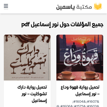
جميع المؤلفات حول نور إسماعيل pdf
تحميل رواية قهوة وداع
تحميل رواية دارك
– نور إسماعيل
تشوكليت – نور
إسماعيل
&#1607;&#1604;
&#1603;&#1575;&#1606;&#1578;