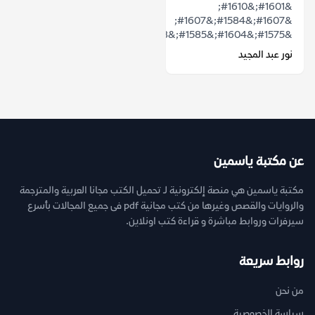
&#1601;&#1610;
&#1607;&#1584;&#1607;
&#1575;&#1604;&#1585;&#1608;&#1575;&#1610;&...
نور عبد المجيد
عن مكتبة ياسمين
مكتبة ياسمين هي منصة إلكترونية لـ تحميل الكتب مجانا العربية والمترجمة
والروايات والقصص وغيرها من كتب مجانية pdf فى جميع المجالات بأسرع
سيرفرات وروابط مباشرة و قراءة كتب اونلاين.
روابط سريعة
من نحن
سياسة الخصوصية