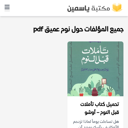
جميع المؤلفات حول نوم عميق pdf
تحميل كتاب تأملات
قبل النوم – أوشو
هل تساءلت يوماً لماذا تزدحم
الأفكار في رأسك بمجرد أن