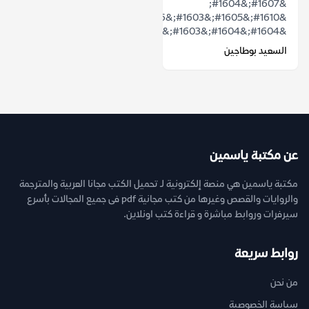
&#1607;&#1604;
&#1610;&#1605;&#1603;&#1606;
&#1604;&#1604;&#1603;&#1604;&#1605;&...
السعيد بوطاجين
عن مكتبة ياسمين
مكتبة ياسمين هي منصة إلكترونية لـ تحميل الكتب مجانا العربية والمترجمة
والروايات والقصص وغيرها من كتب مجانية pdf فى جميع المجالات بأسرع
سيرفرات وروابط مباشرة و قراءة كتب اونلاين.
روابط سريعة
من نحن
سياسة الخصوصية