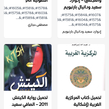
والمجتمع) – إدوارد
الأصولية pdf
سعيد ودانيال بارنبويم
&#1607;&#1584;&#1575;
&#1581;&#1589;&...
&#1575;&#1604;&#1581;&#1608;&#1575;&#1585;
&#1575;&#1604;&...
مصطفى حجازي
إدوارد سعيد ودانيال بارنبويم
تحميل كتاب المركزية
تحميل رواية الكيتش
الغربية (إشكالية
2011 – الصافي سعيد