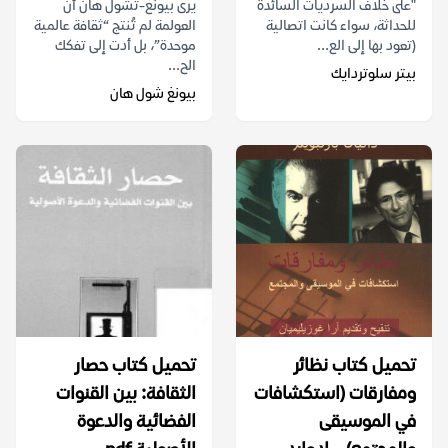
"على خلاف السرديات السائدة
يرى بيونغ-تشول هان أن
للحداثة، سواء كانت اتصالية
العولمة لم تُنتج “ثقافة عالمية
(تعود بها إلى الع...
موحدة”، بل أدت إلى تفكك
الح...
بيتر سلوتردايك
بيونغ شول هان
تحميل كتاب نظائر
تحميل كتاب حصار
ومفارقات (استكشافات
الثقافة: بين القنوات
في الموسيقى
الفضائية والدعوة