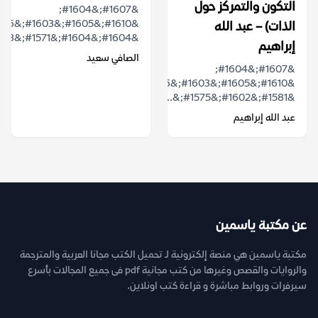
التكون والتمركز حول
&#1607;&#1604;
الذات) – عبد الله
&#1604;&#1604;&#1571;&#1583;&#1576;...
إبراهيم
الصافي سعيد
&#1607;&#1604;
&#1610;&#1605;&#1603;&#1606;&#1606;&#1575;
&#1581;&#1602;&#1575;&...
عبد الله إبراهيم
عن مكتبة ياسمين
مكتبة ياسمين هي منصة إلكترونية لـ تحميل الكتب مجانا العربية والمترجمة
والروايات والقصص وغيرها من كتب مجانية pdf فى جميع المجالات بأسرع
سيرفرات وروابط مباشرة و قراءة كتب اونلاين.