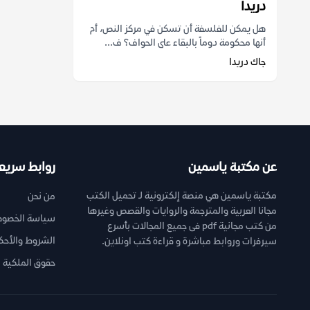
دريدا
هل يمكن للفلسفة أن تسكن في مركز النص، أم
أنها محكومة دوماً بالبقاء على الحواف؟ ف...
جاك دريدا
عن مكتبة ياسمين
روابط سريع
مكتبة ياسمين هي منصة إلكترونية لـ تحميل الكتب
من نحن
مجانا العربية والمترجمة والروايات والقصص وغيرها
سياسة الخصوص
من كتب مجانية pdf فى جميع المجالات بأسرع
الشروط والأحك
سيرفرات وروابط مباشرة و قراءة كتب اونلاين.
حقوق الملكية ا