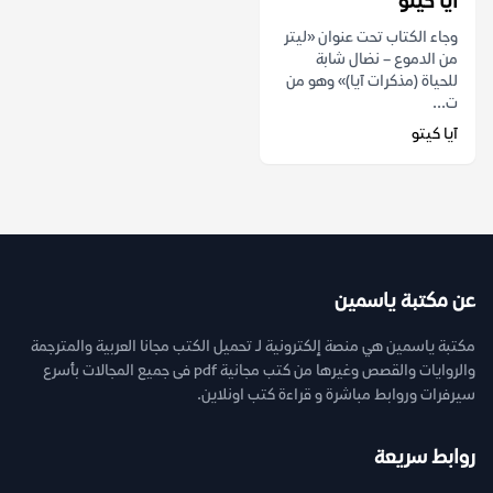
آيا كيتو
وجاء الكتاب تحت عنوان «ليتر
من الدموع – نضال شابة
للحياة (مذكرات ‏آيا)» وهو من
ت...
آيا كيتو
عن مكتبة ياسمين
مكتبة ياسمين هي منصة إلكترونية لـ تحميل الكتب مجانا العربية والمترجمة
والروايات والقصص وغيرها من كتب مجانية pdf فى جميع المجالات بأسرع
سيرفرات وروابط مباشرة و قراءة كتب اونلاين.
روابط سريعة