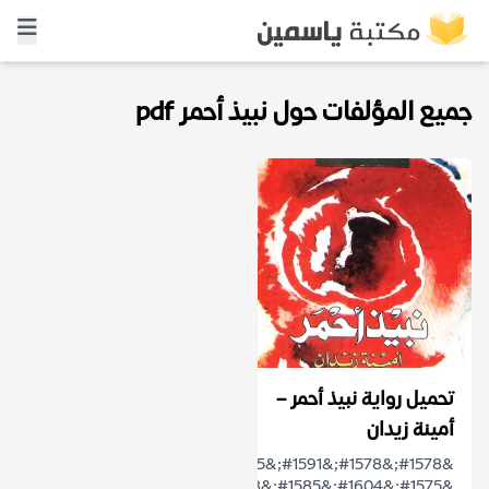
جميع المؤلفات حول نبيذ أحمر pdf
تحميل رواية نبيذ أحمر –
أمينة زيدان
&#1578;&#1578;&#1591;&#1585;&#1602;
&#1575;&#1604;&#1585;&#1608;&#1575;&#1610;&#...