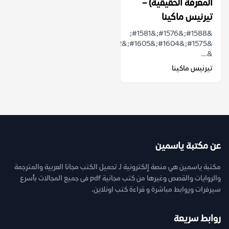
المعرفة الحقيقية) –
تيرنيس ماكينا
&#1588;&#1576;&#1581;
&...
تيرنيس ماكينا
عن مكتبة ياسمين
مكتبة ياسمين هي منصة إلكترونية لـ تحميل الكتب مجانا العربية والمترجمة
والروايات والقصص وغيرها من كتب مجانية pdf فى جميع المجالات بأسرع
سيرفرات وروابط مباشرة و قراءة كتب اونلاين.
روابط سريعة