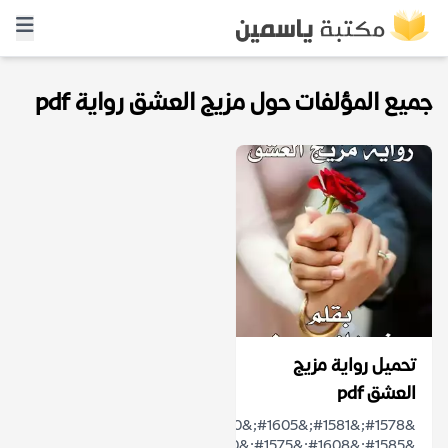
جميع المؤلفات حول مزيج العشق رواية pdf
تحميل رواية مزيج
العشق pdf
&#1578;&#1581;&#1605;&#1610;&#1604;
&#1585;&#1608;&#1575;&#1610;&#1577;