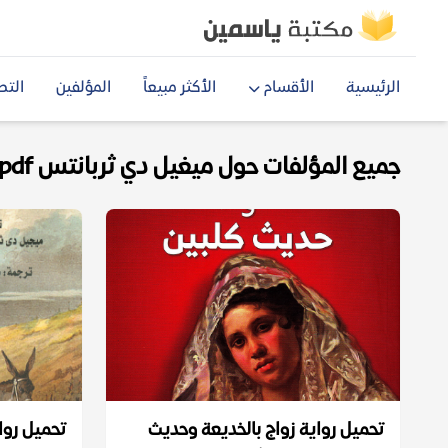
الرئيسية
الأقسام
الأكثر مبيعاً
المؤلفين
التص
جميع المؤلفات حول ميغيل دي ثربانتس pdf
تحميل رواية زواج بالخديعة وحديث
تحميل روا