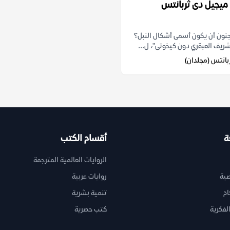
ميجيل دى ثربانتس
نون أن يكون أسمى أشكال النبل؟
شريف العبقري دون كيخوتى"، ل...
بانتس (مجلدان)
ة
أقسام الكتب
الروايات العالمية المترجمة
ية
روايات عربية
ام
تنمية بشرية
لفكرية
كتب حصرية