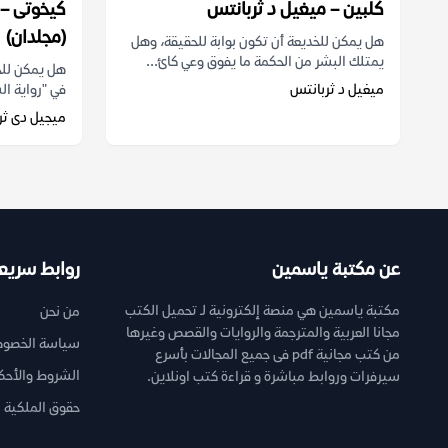
كلبين – ميغيل د ثربانتس
كيخوتى – 
(مجلدان)
هل يمكن للخديعة أن تكون بوابة للحقيقة، وهل
يمتلك البشر من الحكمة ما يفوق وعي كائ...
هل يمكن للج
ميغيل د ثربانتس
في "رواية ال
ميجيل دى ثر
عن مكتبة ياسمين
روابط سريع
مكتبة ياسمين هي منصة إلكترونية لـ تحميل الكتب
من نحن
مجانا العربية والمترجمة والروايات والقصص وغيرها
سياسة الخصوص
من كتب مجانية pdf فى جميع المجالات بأسرع
الشروط والأحك
سيرفرات وروابط مباشرة و قراءة كتب اونلاين.
حقوق الملكية ا