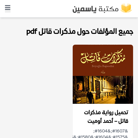
جميع المؤلفات حول مذكرات قاتل pdf
تحميل رواية ‎مذكرات
قاتل‎ – أحمد أوميت
&#1607;&#1604;
&#1575;&#1604;&#1580;&#1585;&#1610;&#1605;&#1577;