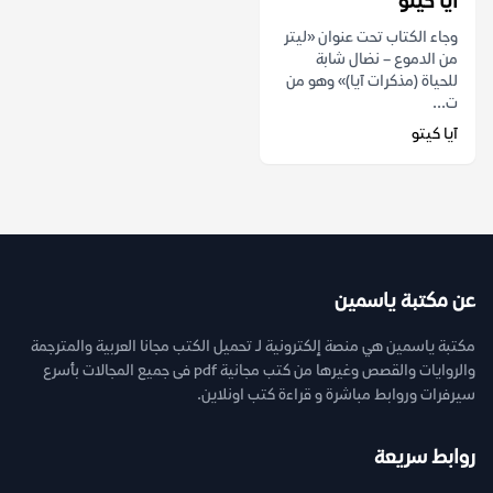
آيا كيتو
وجاء الكتاب تحت عنوان «ليتر
من الدموع – نضال شابة
للحياة (مذكرات ‏آيا)» وهو من
ت...
آيا كيتو
عن مكتبة ياسمين
مكتبة ياسمين هي منصة إلكترونية لـ تحميل الكتب مجانا العربية والمترجمة
والروايات والقصص وغيرها من كتب مجانية pdf فى جميع المجالات بأسرع
سيرفرات وروابط مباشرة و قراءة كتب اونلاين.
روابط سريعة