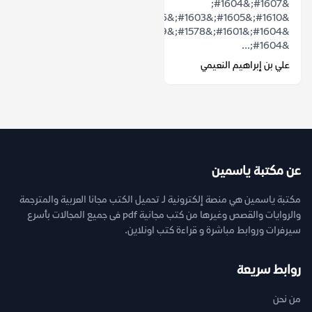
&#1607;&#1604;
&#1610;&#1605;&#1603;&#1606;
&#1604;&#1601;&#1578;&#1609;
&#1604;...
علي بن إبراهيم النعيمي
عن مكتبة ياسمين
مكتبة ياسمين هي منصة إلكترونية لـ تحميل الكتب مجانا العربية والمترجمة
والروايات والقصص وغيرها من كتب مجانية pdf فى جميع المجالات بأسرع
سيرفرات وروابط مباشرة و قراءة كتب اونلاين.
روابط سريعة
من نحن