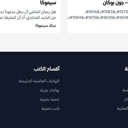
 – جون بوكان
سيموكا
&#1593;&#1575;&#1583;&#1614;
هل يمكن للماضي أن يظل مدفوناً تح
من الجليد الفنلندي، أم أن الحقيقة تم
سالا سيموكا
ة
أقسام الكتب
الروايات العالمية المترجمة
ية
روايات عربية
ام
تنمية بشرية
لفكرية
كتب حصرية