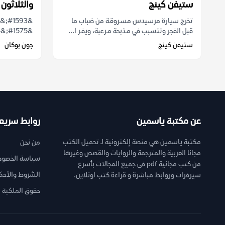
ستيفن كينج
والثلاثون
تخرج سيارة مرسيدس مسـروقـة من ضباب ما
قبل الفجر وتتسبب في مـذبحة مـرعبة، ويفـر ا...
&#1575;&#1604;&#1605;&#1615;&#1594;&#1575;&#1605;&#...
ستيفن كينج
جون بوكان
عن مكتبة ياسمين
روابط سريع
مكتبة ياسمين هي منصة إلكترونية لـ تحميل الكتب
من نحن
مجانا العربية والمترجمة والروايات والقصص وغيرها
سياسة الخصوص
من كتب مجانية pdf فى جميع المجالات بأسرع
الشروط والأحك
سيرفرات وروابط مباشرة و قراءة كتب اونلاين.
حقوق الملكية ا